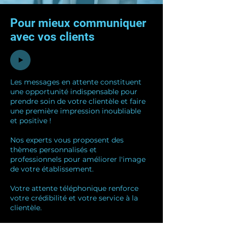
Pour mieux communiquer
avec vos clients
Les messages en attente constituent
une opportunité indispensable pour
prendre soin de votre clientèle et faire
une première impression inoubliable
et positive !
Nos experts vous proposent des
thèmes personnalisés et
professionnels pour améliorer l'image
de votre établissement.
Votre attente téléphonique renforce
votre crédibilité et votre service à la
clientèle.