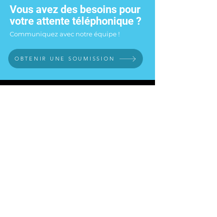
Vous avez des besoins pour
votre attente téléphonique ?
Communiquez avec notre équipe !
OBTENIR UNE SOUMISSION
PRODUITS ET SERVICES
À PROPOS
SOLUTION MUSISÉLECT
SOLUTION NOVAVISION
iNOVATEUR
ATTENTE TÉLÉPHONIQUE
SALLE D'ÉCOUTE
NOUS JOINDRE